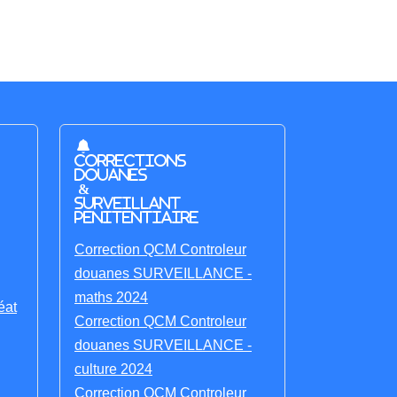
Corrections
Douanes
&
Surveillant
penitentiaire
Correction QCM Controleur
douanes SURVEILLANCE -
maths 2024
éat
Correction QCM Controleur
douanes SURVEILLANCE -
culture 2024
Correction QCM Controleur