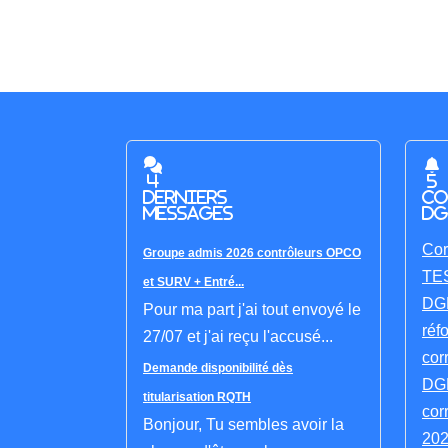
4
5
derniers
co
messages
DG
Cor
Groupe admis 2026 contrôleurs OPCO
TES
et SURV + Entré...
DGF
Pour ma part j'ai tout envoyé le
réf
27/07 et j'ai reçu l'accusé...
cor
Demande disponibilité dès
DGF
titularisation RQTH
cor
Bonjour, Tu sembles avoir la
202