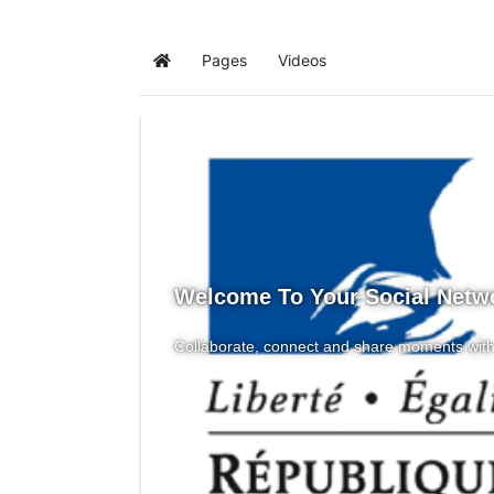
Pages
Videos
Home
Welcome To Your Social Netw
Collaborate, connect and share moments with