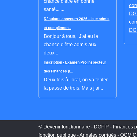
chance d'être en bonne
cor
santé.......
DGF
Résultats concours 2026 - liste admis
cor
et complémen...
DGF
Bonjour à tous, J'ai eu la
chance d'être admis aux
deux...
Inscription - Examen Pro Inspecteur
des Finances p...
Deux fois à l'oral, on va tenter
la passe de trois. Mais j'ai...
© Devenir fonctionnaire - DGFIP - Finances p
fonction publique - Annales corrigés - QCM 