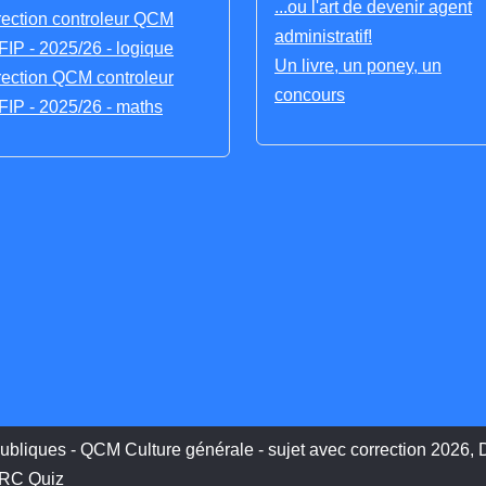
...ou l'art de devenir agent
rection controleur QCM
administratif!
IP - 2025/26 - logique
Un livre, un poney, un
rection QCM controleur
concours
IP - 2025/26 - maths
ubliques - QCM Culture générale - sujet avec correction 2026, D
QRC Quiz