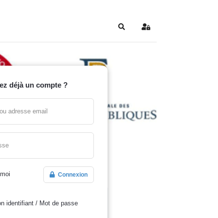
Search
Sign In
ez déjà un compte ?
t ou adresse email
sse
 moi
Connexion
n identifiant
/
Mot de passe