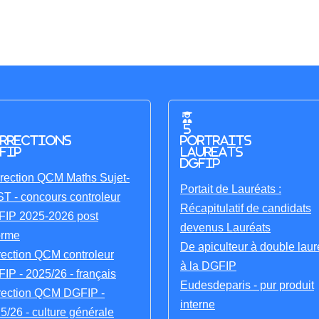
5
rrections
portraits
FIP
laureats
DGFIP
rection QCM Maths Sujet-
Portait de Lauréats :
T - concours controleur
Récapitulatif de candidats
IP 2025-2026 post
devenus Lauréats
orme
De apiculteur à double laur
rection QCM controleur
à la DGFIP
IP - 2025/26 - français
Eudesdeparis - pur produit
rection QCM DGFIP -
interne
5/26 - culture générale