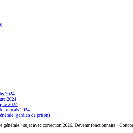
s
hs 2024
ure 2024
que 2024
 français 2024
générale (gardien de prison)
 générale - sujet avec correction 2026, Devenir fonctionnaire - Conc