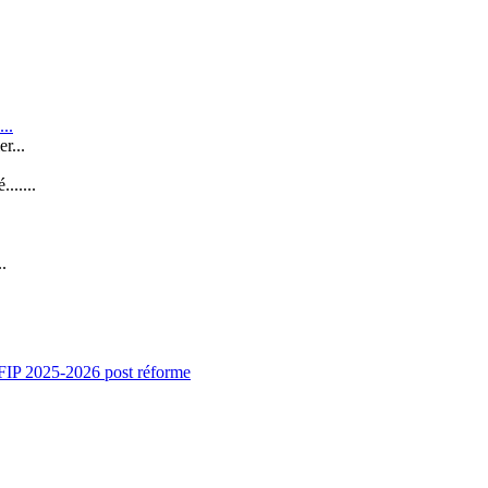
..
r...
......
..
IP 2025-2026 post réforme