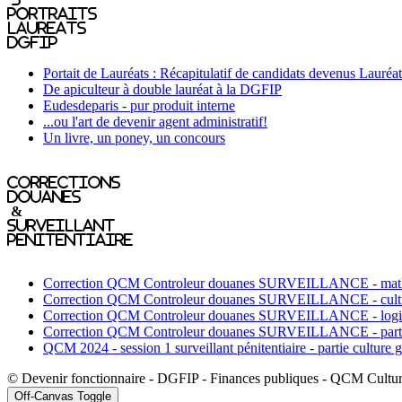
portraits
laureats
DGFIP
Portait de Lauréats : Récapitulatif de candidats devenus Lauréat
De apiculteur à double lauréat à la DGFIP
Eudesdeparis - pur produit interne
...ou l'art de devenir agent administratif!
Un livre, un poney, un concours
Corrections
Douanes
&
Surveillant
penitentiaire
Correction QCM Controleur douanes SURVEILLANCE - mat
Correction QCM Controleur douanes SURVEILLANCE - cult
Correction QCM Controleur douanes SURVEILLANCE - logi
Correction QCM Controleur douanes SURVEILLANCE - partie
QCM 2024 - session 1 surveillant pénitentiaire - partie culture 
© Devenir fonctionnaire - DGFIP - Finances publiques - QCM Culture
Off-Canvas Toggle