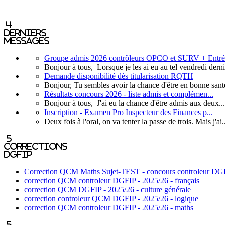
4
derniers
messages
Groupe admis 2026 contrôleurs OPCO et SURV + Entré.
Bonjour à tous, Lorsque je les ai eu au tel vendredi dernie
Demande disponibilité dès titularisation RQTH
Bonjour, Tu sembles avoir la chance d'être en bonne santé.
Résultats concours 2026 - liste admis et complémen...
Bonjour à tous, J'ai eu la chance d'être admis aux deux...
Inscription - Examen Pro Inspecteur des Finances p...
Deux fois à l'oral, on va tenter la passe de trois. Mais j'ai.
5
corrections
DGFIP
Correction QCM Maths Sujet-TEST - concours controleur DGF
correction QCM controleur DGFIP - 2025/26 - français
correction QCM DGFIP - 2025/26 - culture générale
correction controleur QCM DGFIP - 2025/26 - logique
correction QCM controleur DGFIP - 2025/26 - maths
5