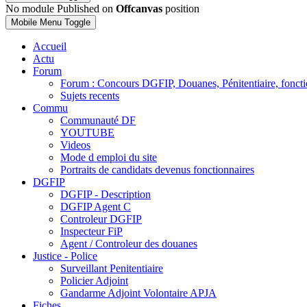
No module Published on
Offcanvas
position
Mobile Menu Toggle
Accueil
Actu
Forum
Forum : Concours DGFIP, Douanes, Pénitentiaire, foncti
Sujets recents
Commu
Communauté DF
YOUTUBE
Videos
Mode d emploi du site
Portraits de candidats devenus fonctionnaires
DGFIP
DGFIP - Description
DGFIP Agent C
Controleur DGFIP
Inspecteur FiP
Agent / Controleur des douanes
Justice - Police
Surveillant Penitentiaire
Policier Adjoint
Gandarme Adjoint Volontaire APJA
Fiches