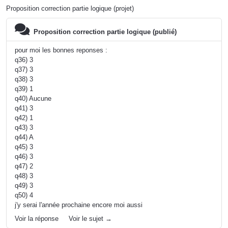
Proposition correction partie logique (projet)
Proposition correction partie logique (publié)
pour moi les bonnes reponses :
q36) 3
q37) 3
q38) 3
q39) 1
q40) Aucune
q41) 3
q42) 1
q43) 3
q44) A
q45) 3
q46) 3
q47) 2
q48) 3
q49) 3
q50) 4
j'y serai l'année prochaine encore moi aussi
Voir la réponse
Voir le sujet →