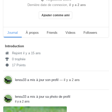
Dernière date de connexion,
il y a 2 ans
Ajouter comme ami
Journal
À propos
Friends
Videos
Followers
Pag
Introduction
Rejoint il y a 15 ans
0 trophée
17 Points
lenou33
a mis à jour son profil
— il y a 2 ans
lenou33
a mis à jour sa photo de profil
il y a 2 ans