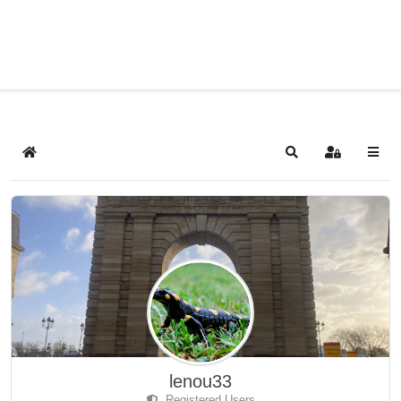
Home
Search
Sign In
lenou33
Registered Users