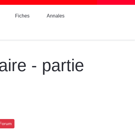
Fiches
Annales
ire - partie
Forum