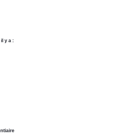
l y a :
ntiaire