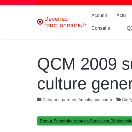
Accueil
Actu
Conseils
Q
QCM 2009 surv
culture gene
Catégorie parente:
Annales-concours
Catég
Retour Sommaire Annales Surveillant Pénitentiair