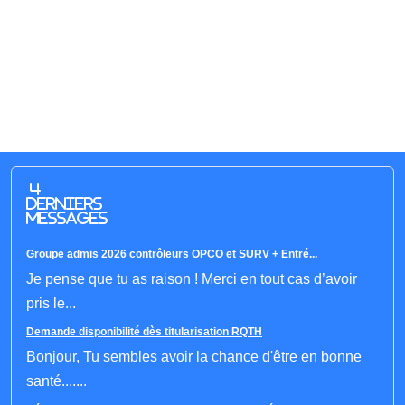
4
derniers
messages
Groupe admis 2026 contrôleurs OPCO et SURV + Entré...
Je pense que tu as raison ! Merci en tout cas d’avoir
pris le...
Demande disponibilité dès titularisation RQTH
Bonjour, Tu sembles avoir la chance d'être en bonne
santé.......