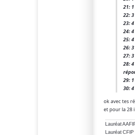
21: 1
22: 3
23: 4
24: 4
25: 4
26: 3
27: 3
28: 4
répo
29: 1
30: 4
ok avec tes ré
et pour la 28 i
Lauréat AAFI
Lauréat CFIP