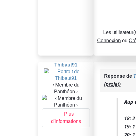
Les utilisateur
Connexion
ou
Cré
Thibaut91
Réponse de
T
(projet)
‹ Membre du
Panthéon ›
Aup é
Plus
18: 2
d'informations
19: 1
20: 1