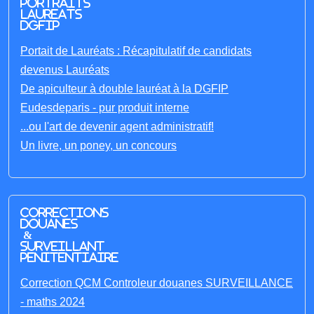
portraits
laureats
DGFIP
Portait de Lauréats : Récapitulatif de candidats
devenus Lauréats
De apiculteur à double lauréat à la DGFIP
Eudesdeparis - pur produit interne
...ou l'art de devenir agent administratif!
Un livre, un poney, un concours
Corrections
Douanes
&
Surveillant
penitentiaire
Correction QCM Controleur douanes SURVEILLANCE
- maths 2024