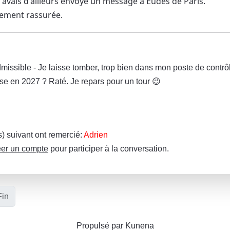
J'avais d'ailleurs envoyé un message à Eudes de Paris.
lement rassurée.
missible - Je laisse tomber, trop bien dans mon poste de contrô
se en 2027 ? Raté. Je repars pour un tour 😉
(s) suivant ont remercié:
Adrien
er un compte
pour participer à la conversation.
Fin
Propulsé par
Kunena