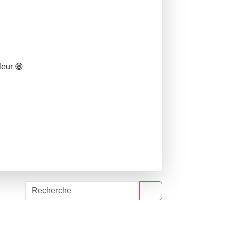
leur 😁