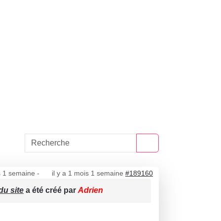
is 1 semaine
-
il y a 1 mois 1 semaine
#189160
du site
a été créé par
Adrien