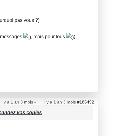
ourquoi pas vous ?)
es messages
, mais pour tous
)
il y a 1 an 3 mois
-
il y a 1 an 3 mois
#186492
emandez vos copies