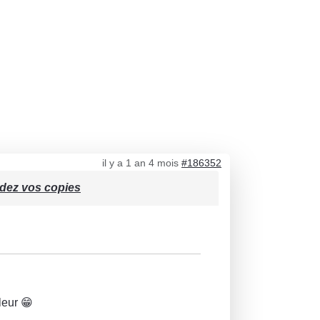
il y a 1 an 4 mois
#186352
ndez vos copies
leur 😁