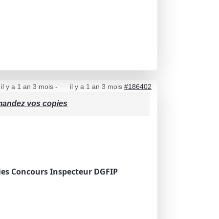
il y a 1 an 3 mois
-
il y a 1 an 3 mois
#186402
emandez vos copies
ies Concours Inspecteur DGFIP