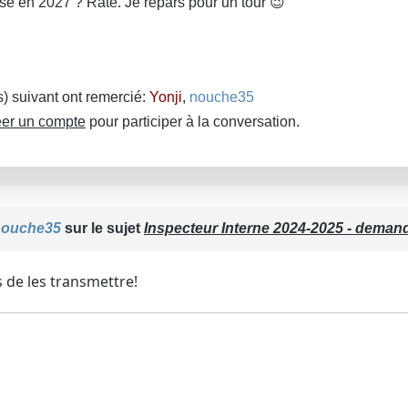
se en 2027 ? Raté. Je repars pour un tour 😉
(s) suivant ont remercié:
Yonji
,
nouche35
er un compte
pour participer à la conversation.
nouche35
sur le sujet
Inspecteur Interne 2024-2025 - deman
ns de les transmettre!