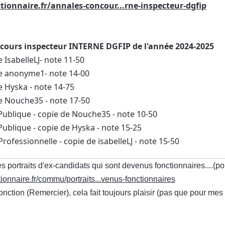
tionnaire.fr/annales-concour...rne-inspecteur-dgfip
cours inspecteur INTERNE DGFIP de l'année 2024-2025
e IsabelleLJ- note 11-50
de anonyme1- note 14-00
e Hyska - note 14-75
de Nouche35 - note 17-50
Publique - copie de Nouche35 - note 10-50
Publique - copie de Hyska - note 15-25
alité Professionnelle - copie de isabelleLJ - note 15-50
s portraits d'ex-candidats qui sont devenus fonctionnaires....(p
ionnaire.fr/commu/portraits...venus-fonctionnaires
fonction (Remercier), cela fait toujours plaisir (pas que pour m