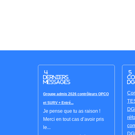
4
5
derniers
co
messages
DG
Cor
Groupe admis 2026 contrôleurs OPCO
TES
et SURV + Entré...
DGF
Je pense que tu as raison !
réf
Merci en tout cas d’avoir pris
cor
le...
DGF