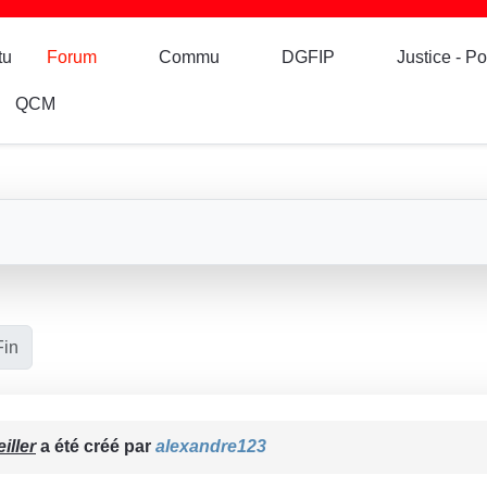
tu
Forum
Commu
DGFIP
Justice - Po
QCM
Fin
iller
a été créé par
alexandre123