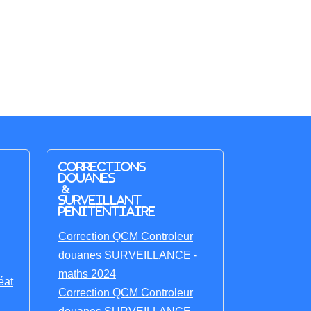
Corrections
Douanes
&
Surveillant
penitentiaire
Correction QCM Controleur
douanes SURVEILLANCE -
maths 2024
éat
Correction QCM Controleur