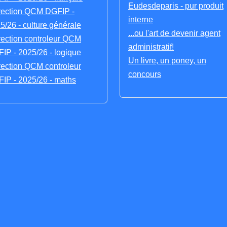
Eudesdeparis - pur produit
rection QCM DGFIP -
interne
5/26 - culture générale
...ou l'art de devenir agent
rection controleur QCM
administratif!
IP - 2025/26 - logique
Un livre, un poney, un
rection QCM controleur
concours
IP - 2025/26 - maths