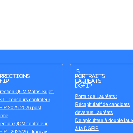
5
rrections
portraits
FIP
laureats
DGFIP
rection QCM Maths Sujet-
Portait de Lauréats :
T - concours controleur
Récapitulatif de candidats
IP 2025-2026 post
devenus Lauréats
orme
De apiculteur à double laur
rection QCM controleur
à la DGFIP
IP - 2025/26 - français