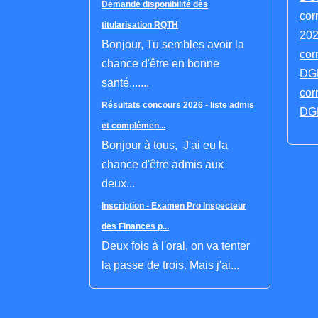
Demande disponibilité dès
cor
titularisation RQTH
202
Bonjour, Tu sembles avoir la
cor
chance d'être en bonne
DGF
santé.......
cor
Résultats concours 2026 - liste admis
DGF
et complémen...
Bonjour à tous, J'ai eu la
chance d'être admis aux
deux...
Inscription - Examen Pro Inspecteur
des Finances p...
Deux fois à l'oral, on va tenter
la passe de trois. Mais j'ai...