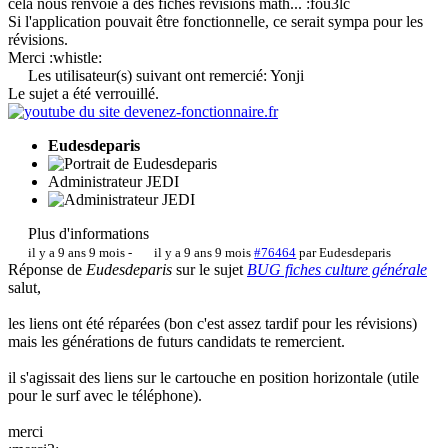
cela nous renvoie à des fiches révisions math... :fou3lc
Si l'application pouvait être fonctionnelle, ce serait sympa pour les
révisions.
Merci :whistle:
Les utilisateur(s) suivant ont remercié:
Yonji
Le sujet a été verrouillé.
Eudesdeparis
Administrateur JEDI
Plus d'informations
il y a 9 ans 9 mois
-
il y a 9 ans 9 mois
#76464
par
Eudesdeparis
Réponse de
Eudesdeparis
sur le sujet
BUG fiches culture générale
salut,
les liens ont été réparées (bon c'est assez tardif pour les révisions)
mais les générations de futurs candidats te remercient.
il s'agissait des liens sur le cartouche en position horizontale (utile
pour le surf avec le téléphone).
merci