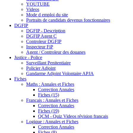
YOUTUBE
Videos
Mode d emploi du site
Portraits de candidats devenus fonctionnaires
DGFIP
DGFIP - Description
DGFIP Agent C
Controleur DGFIP
Inspecteur FiP
Agent / Controleur des douanes
Justice - Police
Surveillant Penitentiaire
Policier Adjoint
Gandarme Adjoint Volontaire APJA
Fiches
Maths : Annales et Fiches
Correction Annales
Fiches (15)
Français : Annales et Fiches
Correction Annales
Fiches (19)
QCM - Quiz Videos révision français
Logique : Annales et Fiches
Correction Annales
Fiches (8)