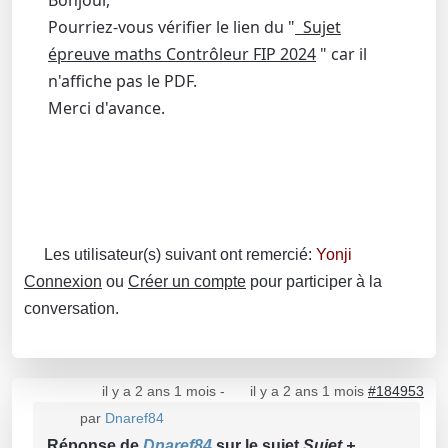
Bonjour,
Pourriez-vous vérifier le lien du "
Sujet
épreuve maths Contrôleur FIP 2024
" car il
n'affiche pas le PDF.
Merci d'avance.
Les utilisateur(s) suivant ont remercié:
Yonji
Connexion
ou
Créer un compte
pour participer à la
conversation.
il y a 2 ans 1 mois
-
il y a 2 ans 1 mois
#184953
par
Dnaref84
Réponse de
Dnaref84
sur le sujet
Sujet +