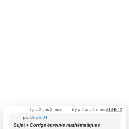
il y a 2 ans 2 mois
-
il y a 2 ans 1 mois
#184842
par
Dnaref84
Sujet + Corrigé épreuve mathématiques