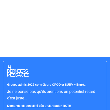
4
derniers
messages
Groupe admis 2026 contrôleurs OPCO et SURV + Entré...
Je ne pense pas qu'ils aient pris un potentiel retard
c'est juste...
Demande disponibilité dès titularisation RQTH