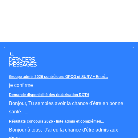
4
derniers
messages
Groupe admis 2026 contrôleurs OPCO et SURV + Entré...
je confirme
Demande disponibilité dès titularisation RQTH
Bonjour, Tu sembles avoir la chance d'être en bonne
santé.......
Résultats concours 2026 - liste admis et complémen...
Bonjour à tous, J'ai eu la chance d'être admis aux