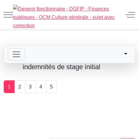
Mobile Menu Toggle
Off
indemnités de stage initial
1
2
3
4
5