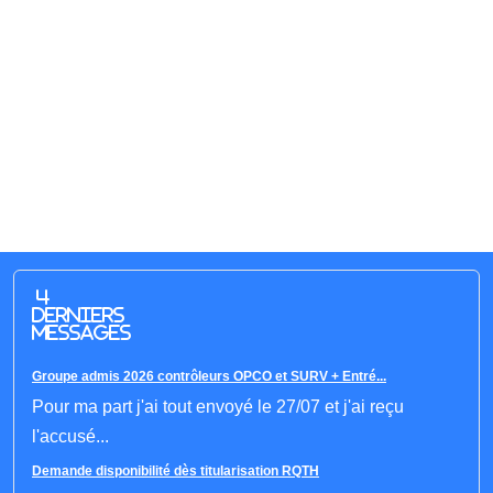
4
derniers
messages
Groupe admis 2026 contrôleurs OPCO et SURV + Entré...
Pour ma part j'ai tout envoyé le 27/07 et j'ai reçu
l'accusé...
Demande disponibilité dès titularisation RQTH