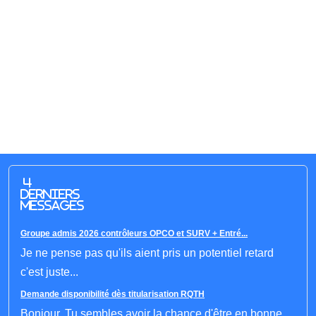
4
derniers
messages
Groupe admis 2026 contrôleurs OPCO et SURV + Entré...
Je ne pense pas qu'ils aient pris un potentiel retard
c'est juste...
Demande disponibilité dès titularisation RQTH
Bonjour, Tu sembles avoir la chance d'être en bonne