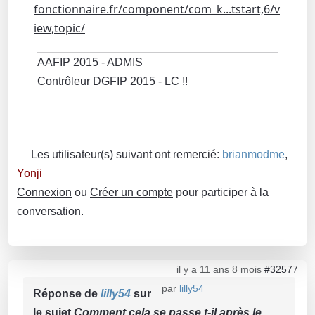
fonctionnaire.fr/component/com_k...tstart,6/v
iew,topic/
AAFIP 2015 - ADMIS
Contrôleur DGFIP 2015 - LC !!
Les utilisateur(s) suivant ont remercié:
brianmodme
,
Yonji
Connexion
ou
Créer un compte
pour participer à la
conversation.
il y a 11 ans 8 mois
#32577
par
lilly54
Réponse de
lilly54
sur
le sujet
Comment cela se passe t-il après le