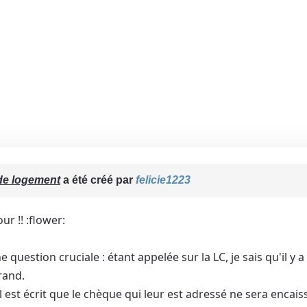
de logement
a été créé par
felicie1223
r !! :flower:
 question cruciale : étant appelée sur la LC, je sais qu'il y
rand.
 il est écrit que le chèque qui leur est adressé ne sera encai