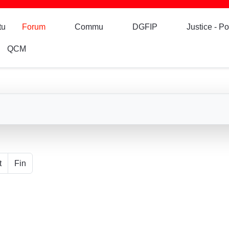
tu
Forum
Commu
DGFIP
Justice - Po
QCM
t
Fin