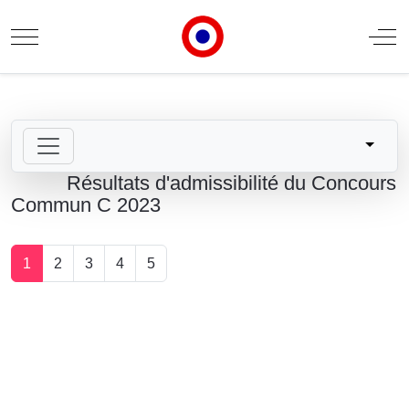
Mobile Menu Toggle
Off
Résultats d'admissibilité du Concours
Commun C 2023
1
2
3
4
5