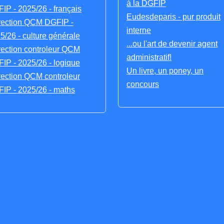
à la DGFIP
IP - 2025/26 - français
Eudesdeparis - pur produit
rection QCM DGFIP -
interne
5/26 - culture générale
...ou l'art de devenir agent
rection controleur QCM
administratif!
IP - 2025/26 - logique
Un livre, un poney, un
rection QCM controleur
concours
IP - 2025/26 - maths