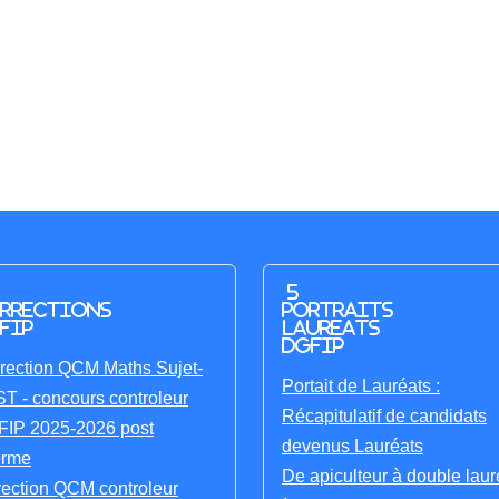
5
rrections
portraits
FIP
laureats
DGFIP
rection QCM Maths Sujet-
Portait de Lauréats :
T - concours controleur
Récapitulatif de candidats
IP 2025-2026 post
devenus Lauréats
orme
De apiculteur à double laur
rection QCM controleur