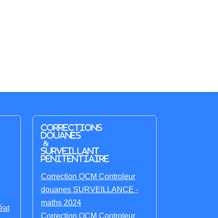
Corrections
Douanes
&
Surveillant
penitentiaire
Correction QCM Controleur
douanes SURVEILLANCE -
maths 2024
éat
Correction QCM Controleur