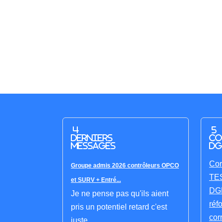
4
5
derniers
co
messages
DG
Cor
Groupe admis 2026 contrôleurs OPCO
TES
et SURV + Entré...
DGF
Je ne pense pas qu'ils aient
réf
pris un potentiel retard c'est
cor
juste...