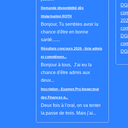
DGF
Demande disponibilité dès
cor
titularisation RQTH
202
Bonjour, Tu sembles avoir la
cor
chance d'être en bonne
DGF
santé.......
cor
Résultats concours 2026 - liste admis
DGF
et complémen...
Bonjour à tous, J'ai eu la
chance d'être admis aux
deux...
Inscription - Examen Pro Inspecteur
des Finances p...
Deux fois à l'oral, on va tenter
la passe de trois. Mais j'ai...