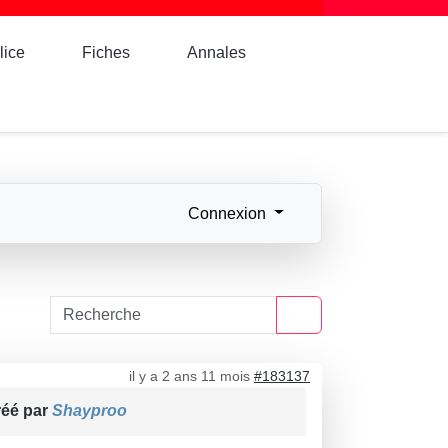
lice
Fiches
Annales
Connexion
il y a 2 ans 11 mois
#183137
réé par
Shayproo