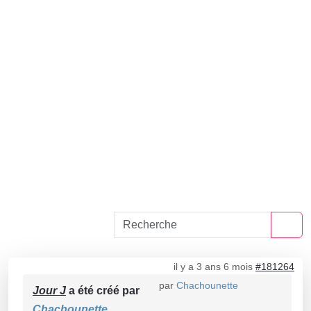
il y a 3 ans 6 mois
#181264
par
Chachounette
Jour J
a été créé par
Chachounette