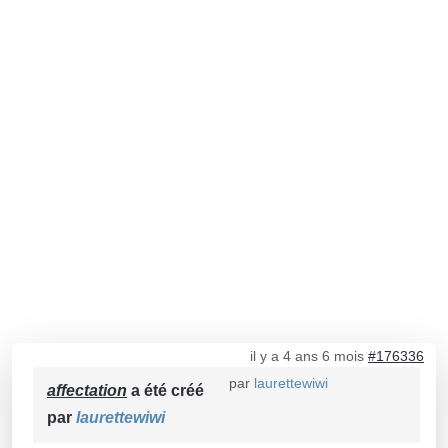
il y a 4 ans 6 mois
#176336
par
laurettewiwi
affectation
a été créé
par
laurettewiwi