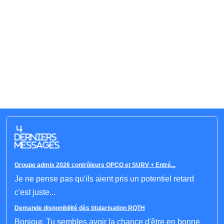
4
derniers
messages
Groupe admis 2026 contrôleurs OPCO et SURV + Entré...
Je ne pense pas qu'ils aient pris un potentiel retard
c'est juste...
Demande disponibilité dès titularisation RQTH
Bonjour, Tu sembles avoir la chance d'être en bonne