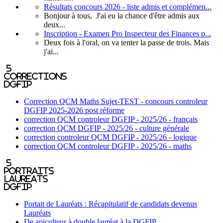
Résultats concours 2026 - liste admis et complémen...
Bonjour à tous, J'ai eu la chance d'être admis aux
deux...
Inscription - Examen Pro Inspecteur des Finances p...
Deux fois à l'oral, on va tenter la passe de trois. Mais
j'ai...
5
corrections
DGFIP
Correction QCM Maths Sujet-TEST - concours controleur
DGFIP 2025-2026 post réforme
correction QCM controleur DGFIP - 2025/26 - français
correction QCM DGFIP - 2025/26 - culture générale
correction controleur QCM DGFIP - 2025/26 - logique
correction QCM controleur DGFIP - 2025/26 - maths
5
portraits
laureats
DGFIP
Portait de Lauréats : Récapitulatif de candidats devenus
Lauréats
De apiculteur à double lauréat à la DGFIP