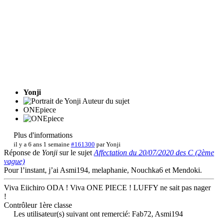
Yonji
Auteur du sujet
ONEpiece
Plus d'informations
il y a 6 ans 1 semaine
#161300
par
Yonji
Réponse de
Yonji
sur le sujet
Affectation du 20/07/2020 des C (2ème
vague)
Pour l’instant, j’ai Asmi194, melaphanie, Nouchka6 et Mendoki.
Viva Eiichiro ODA ! Viva ONE PIECE ! LUFFY ne sait pas nager
!
Contrôleur 1ère classe
Les utilisateur(s) suivant ont remercié:
Fab72
,
Asmi194