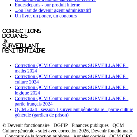
Eudesdeparis - pur produit interne
...ou l'art de devenir agent administratif!
Un livre, un poney, un concours
Corrections
Douanes
&
Surveillant
penitentiaire
Correction QCM Controleur douanes SURVEILLANCE -
maths 2024
Correction QCM Controleur douanes SURVEILLANCE -
culture 2024
Correction QCM Controleur douanes SURVEILLANCE -
logique 2024
Correction QCM Controleur douanes SURVEILLANCE -
partie français 2024
QCM 2024 - session 1 surveillant pénitentiaire - partie culture
générale (gardien de prison)
© Devenir fonctionnaire - DGFIP - Finances publiques - QCM
Culture générale - sujet avec correction 2026, Devenir fonctionnaire
- Concours de la fonction publique - Annales corrigés - QCM QRC