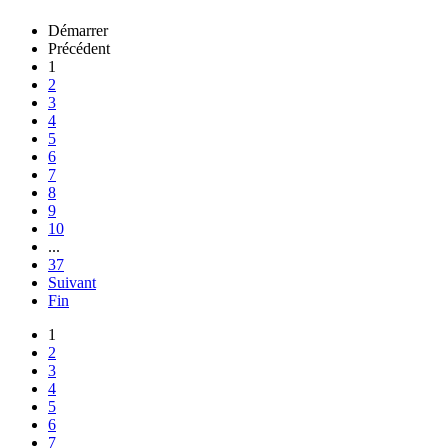
Démarrer
Précédent
1
2
3
4
5
6
7
8
9
10
...
37
Suivant
Fin
1
2
3
4
5
6
7