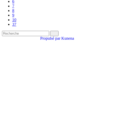
6
7
8
9
10
37
Propulsé par
Kunena