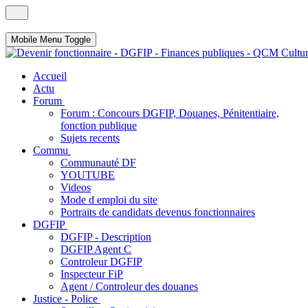
Mobile Menu Toggle
Accueil
Actu
Forum
Forum : Concours DGFIP, Douanes, Pénitentiaire,
fonction publique
Sujets recents
Commu
Communauté DF
YOUTUBE
Videos
Mode d emploi du site
Portraits de candidats devenus fonctionnaires
DGFIP
DGFIP - Description
DGFIP Agent C
Controleur DGFIP
Inspecteur FiP
Agent / Controleur des douanes
Justice - Police