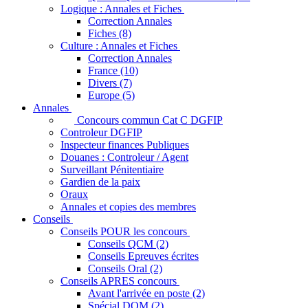
Logique : Annales et Fiches
Correction Annales
Fiches (8)
Culture : Annales et Fiches
Correction Annales
France (10)
Divers (7)
Europe (5)
Annales
Concours commun Cat C DGFIP
Controleur DGFIP
Inspecteur finances Publiques
Douanes : Controleur / Agent
Surveillant Pénitentiaire
Gardien de la paix
Oraux
Annales et copies des membres
Conseils
Conseils POUR les concours
Conseils QCM (2)
Conseils Epreuves écrites
Conseils Oral (2)
Conseils APRES concours
Avant l'arrivée en poste (2)
Spécial DOM (2)