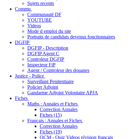
Sujets recents
Commu
Communauté DF
YOUTUBE
Videos
Mode d emploi du site
Portraits de candidats devenus fonctionnaires
DGFIP
DGFIP - Description
DGFIP Agent C
Controleur DGFIP
Inspecteur FiP
Agent / Controleur des douanes
Justice - Police
Surveillant Penitentiaire
Policier Adjoint
Gandarme Adjoint Volontaire APJA
Fiches
Maths : Annales et Fiches
Correction Annales
Fiches (15)
Français : Annales et Fiches
Correction Annales
Fiches (19)
QCM - Quiz Videos révision français