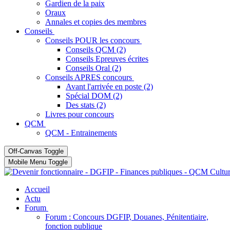
Gardien de la paix
Oraux
Annales et copies des membres
Conseils
Conseils POUR les concours
Conseils QCM (2)
Conseils Epreuves écrites
Conseils Oral (2)
Conseils APRES concours
Avant l'arrivée en poste (2)
Spécial DOM (2)
Des stats (2)
Livres pour concours
QCM
QCM - Entrainements
Off-Canvas Toggle
Mobile Menu Toggle
Accueil
Actu
Forum
Forum : Concours DGFIP, Douanes, Pénitentiaire,
fonction publique