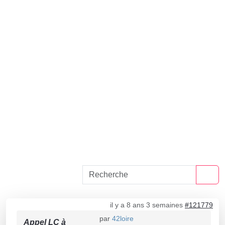
il y a 8 ans 3 semaines
#121779
par
42loire
Appel LC à