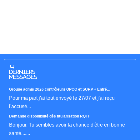
4
derniers
messages
Groupe admis 2026 contrôleurs OPCO et SURV + Entré...
Pour ma part j'ai tout envoyé le 27/07 et j'ai reçu
l'accusé...
Demande disponibilité dès titularisation RQTH
Bonjour, Tu sembles avoir la chance d'être en bonne
santé.......