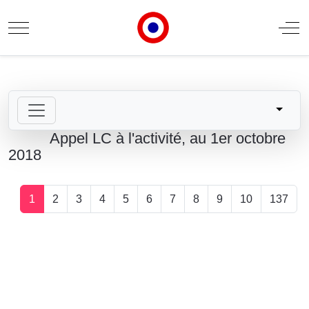
Mobile Menu Toggle
Off
Appel LC à l'activité, au 1er octobre
2018
1
2
3
4
5
6
7
8
9
10
137