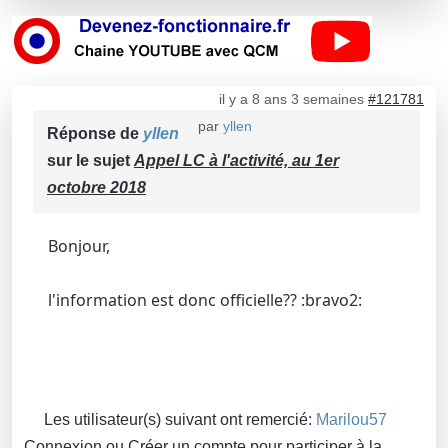
il y a 8 ans 3 semaines
#121781
par
yllen
Réponse de
yllen
sur le sujet
Appel LC à l'activité, au 1er
octobre 2018
Bonjour,
l'information est donc officielle?? :bravo2:
Les utilisateur(s) suivant ont remercié:
Marilou57
Connexion
ou
Créer un compte
pour participer à la