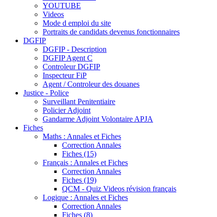
YOUTUBE
Videos
Mode d emploi du site
Portraits de candidats devenus fonctionnaires
DGFIP
DGFIP - Description
DGFIP Agent C
Controleur DGFIP
Inspecteur FiP
Agent / Controleur des douanes
Justice - Police
Surveillant Penitentiaire
Policier Adjoint
Gandarme Adjoint Volontaire APJA
Fiches
Maths : Annales et Fiches
Correction Annales
Fiches (15)
Français : Annales et Fiches
Correction Annales
Fiches (19)
QCM - Quiz Videos révision français
Logique : Annales et Fiches
Correction Annales
Fiches (8)