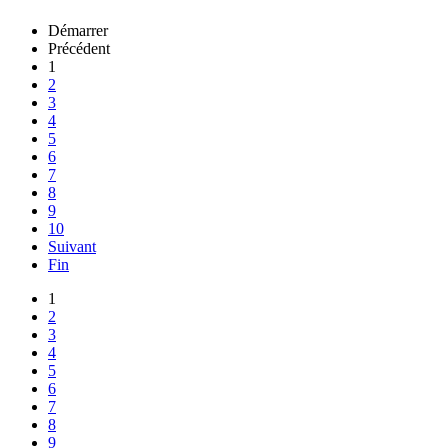
Démarrer
Précédent
1
2
3
4
5
6
7
8
9
10
Suivant
Fin
1
2
3
4
5
6
7
8
9