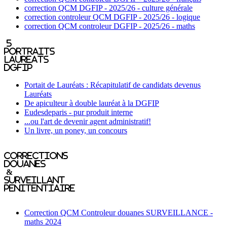
correction QCM DGFIP - 2025/26 - culture générale
correction controleur QCM DGFIP - 2025/26 - logique
correction QCM controleur DGFIP - 2025/26 - maths
5
portraits
laureats
DGFIP
Portait de Lauréats : Récapitulatif de candidats devenus
Lauréats
De apiculteur à double lauréat à la DGFIP
Eudesdeparis - pur produit interne
...ou l'art de devenir agent administratif!
Un livre, un poney, un concours
Corrections
Douanes
&
Surveillant
penitentiaire
Correction QCM Controleur douanes SURVEILLANCE -
maths 2024