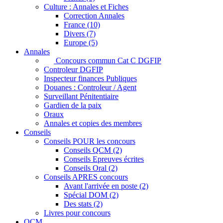
Culture : Annales et Fiches
Correction Annales
France (10)
Divers (7)
Europe (5)
Annales
Concours commun Cat C DGFIP
Controleur DGFIP
Inspecteur finances Publiques
Douanes : Controleur / Agent
Surveillant Pénitentiaire
Gardien de la paix
Oraux
Annales et copies des membres
Conseils
Conseils POUR les concours
Conseils QCM (2)
Conseils Epreuves écrites
Conseils Oral (2)
Conseils APRES concours
Avant l'arrivée en poste (2)
Spécial DOM (2)
Des stats (2)
Livres pour concours
QCM