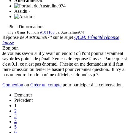
Australine974
Assidu ·
Plus d'informations
il y a 8 ans 10 mois
#101100
par
Australine974
Réponse de
Australine974
sur le sujet
QCM: Pénalité réponse
fausse
Bonjour,
Je voulais savoir si il y avait un endroit où l'ont pourrait vraiment
savoir les points de pénalité en cas de réponse fausse...Parce que si
c'est 0.1, ce n'est pas énorme...J'hésite en me demandant si il faut
faire omission ou tenter le hasard pour certaines question...Il n'y a
pas un endroit ou le barème officiel est donné svp ?
Connexion
ou
Créer un compte
pour participer à la conversation.
Démarrer
Précédent
1
2
3
4
5
6