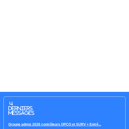
4
derniers
messages
Groupe admis 2026 contrôleurs OPCO et SURV + Entré...