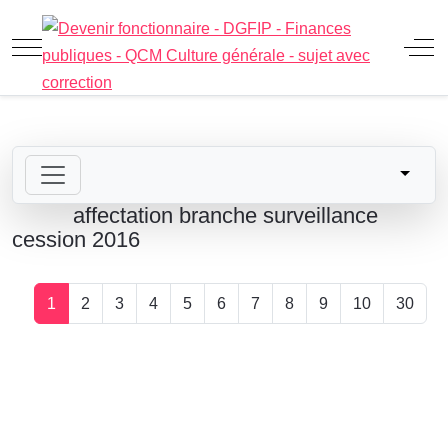
Mobile Menu Toggle
Off
affectation branche surveillance
cession 2016
1
2
3
4
5
6
7
8
9
10
30