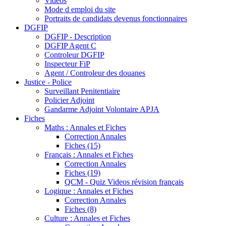
Videos
Mode d emploi du site
Portraits de candidats devenus fonctionnaires
DGFIP
DGFIP - Description
DGFIP Agent C
Controleur DGFIP
Inspecteur FiP
Agent / Controleur des douanes
Justice - Police
Surveillant Penitentiaire
Policier Adjoint
Gandarme Adjoint Volontaire APJA
Fiches
Maths : Annales et Fiches
Correction Annales
Fiches (15)
Français : Annales et Fiches
Correction Annales
Fiches (19)
QCM - Quiz Videos révision français
Logique : Annales et Fiches
Correction Annales
Fiches (8)
Culture : Annales et Fiches