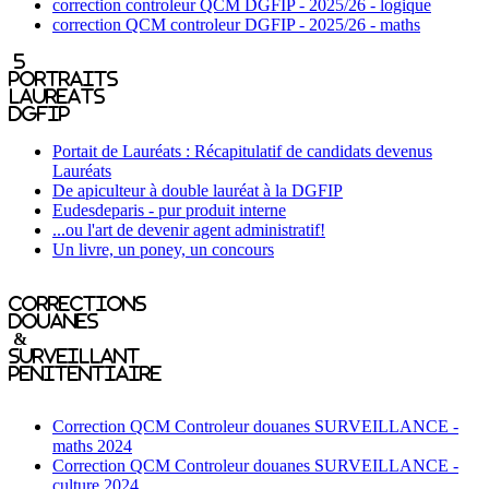
correction controleur QCM DGFIP - 2025/26 - logique
correction QCM controleur DGFIP - 2025/26 - maths
5
portraits
laureats
DGFIP
Portait de Lauréats : Récapitulatif de candidats devenus
Lauréats
De apiculteur à double lauréat à la DGFIP
Eudesdeparis - pur produit interne
...ou l'art de devenir agent administratif!
Un livre, un poney, un concours
Corrections
Douanes
&
Surveillant
penitentiaire
Correction QCM Controleur douanes SURVEILLANCE -
maths 2024
Correction QCM Controleur douanes SURVEILLANCE -
culture 2024