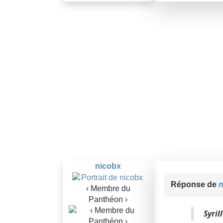
nicobx
Réponse de
n
‹ Membre du
Panthéon ›
Syril