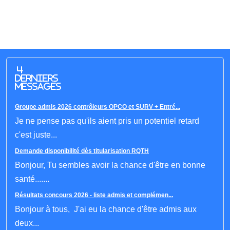
4
derniers
messages
Groupe admis 2026 contrôleurs OPCO et SURV + Entré...
Je ne pense pas qu'ils aient pris un potentiel retard
c'est juste...
Demande disponibilité dès titularisation RQTH
Bonjour, Tu sembles avoir la chance d'être en bonne
santé.......
Résultats concours 2026 - liste admis et complémen...
Bonjour à tous, J'ai eu la chance d'être admis aux
deux...