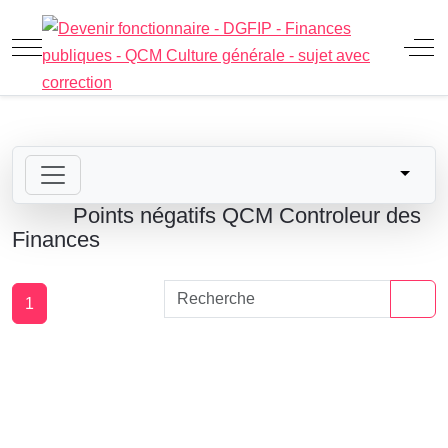
Mobile Menu Toggle
Off
Points négatifs QCM Controleur des
Finances
1