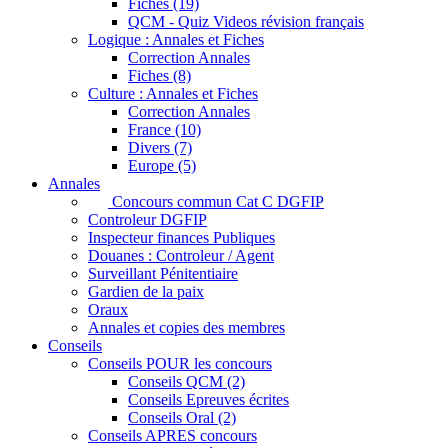
Fiches (19)
QCM - Quiz Videos révision français
Logique : Annales et Fiches
Correction Annales
Fiches (8)
Culture : Annales et Fiches
Correction Annales
France (10)
Divers (7)
Europe (5)
Annales
Concours commun Cat C DGFIP
Controleur DGFIP
Inspecteur finances Publiques
Douanes : Controleur / Agent
Surveillant Pénitentiaire
Gardien de la paix
Oraux
Annales et copies des membres
Conseils
Conseils POUR les concours
Conseils QCM (2)
Conseils Epreuves écrites
Conseils Oral (2)
Conseils APRES concours