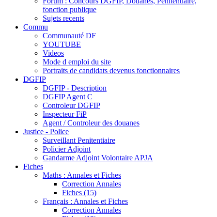
Forum : Concours DGFIP, Douanes, Pénitentiaire,
fonction publique
Sujets recents
Commu
Communauté DF
YOUTUBE
Videos
Mode d emploi du site
Portraits de candidats devenus fonctionnaires
DGFIP
DGFIP - Description
DGFIP Agent C
Controleur DGFIP
Inspecteur FiP
Agent / Controleur des douanes
Justice - Police
Surveillant Penitentiaire
Policier Adjoint
Gandarme Adjoint Volontaire APJA
Fiches
Maths : Annales et Fiches
Correction Annales
Fiches (15)
Français : Annales et Fiches
Correction Annales