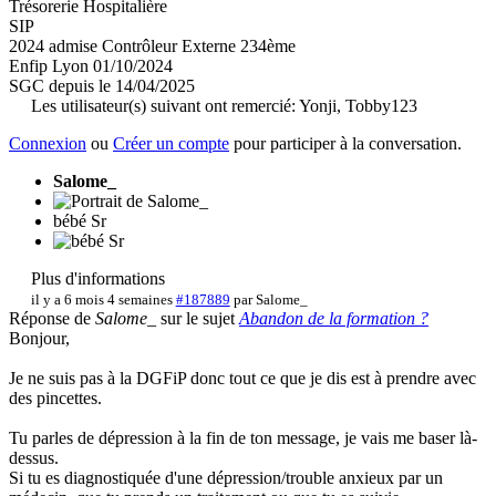
Trésorerie Hospitalière
SIP
2024 admise Contrôleur Externe 234ème
Enfip Lyon 01/10/2024
SGC depuis le 14/04/2025
Les utilisateur(s) suivant ont remercié:
Yonji
,
Tobby123
Connexion
ou
Créer un compte
pour participer à la conversation.
Salome_
bébé Sr
Plus d'informations
il y a 6 mois 4 semaines
#187889
par
Salome_
Réponse de
Salome_
sur le sujet
Abandon de la formation ?
Bonjour,
Je ne suis pas à la DGFiP donc tout ce que je dis est à prendre avec
des pincettes.
Tu parles de dépression à la fin de ton message, je vais me baser là-
dessus.
Si tu es diagnostiquée d'une dépression/trouble anxieux par un