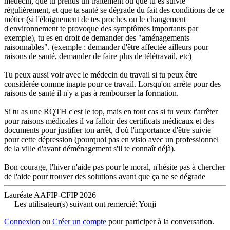
médecin, que tu prends un traitement ou que tu es suivie
régulièrement, et que ta santé se dégrade du fait des conditions de ce
métier (si l'éloignement de tes proches ou le changement
d'environnement te provoque des symptômes importants par
exemple), tu es en droit de demander des "aménagements
raisonnables". (exemple : demander d'être affectée ailleurs pour
raisons de santé, demander de faire plus de télétravail, etc)
Tu peux aussi voir avec le médecin du travail si tu peux être
considérée comme inapte pour ce travail. Lorsqu'on arrête pour des
raisons de santé il n'y a pas à rembourser la formation.
Si tu as une RQTH c'est le top, mais en tout cas si tu veux t'arrêter
pour raisons médicales il va falloir des certificats médicaux et des
documents pour justifier ton arrêt, d'où l'importance d'être suivie
pour cette dépression (pourquoi pas en visio avec un professionnel
de la ville d'avant déménagement s'il te connaît déjà).
Bon courage, l'hiver n'aide pas pour le moral, n'hésite pas à chercher
de l'aide pour trouver des solutions avant que ça ne se dégrade
Lauréate AAFIP-CFIP 2026
Les utilisateur(s) suivant ont remercié:
Yonji
Connexion
ou
Créer un compte
pour participer à la conversation.