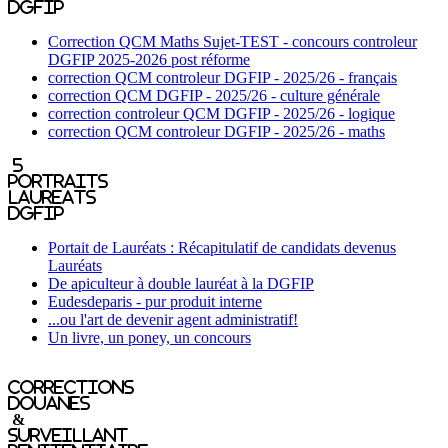
DGFIP
Correction QCM Maths Sujet-TEST - concours controleur
DGFIP 2025-2026 post réforme
correction QCM controleur DGFIP - 2025/26 - français
correction QCM DGFIP - 2025/26 - culture générale
correction controleur QCM DGFIP - 2025/26 - logique
correction QCM controleur DGFIP - 2025/26 - maths
5
portraits
laureats
DGFIP
Portait de Lauréats : Récapitulatif de candidats devenus
Lauréats
De apiculteur à double lauréat à la DGFIP
Eudesdeparis - pur produit interne
...ou l'art de devenir agent administratif!
Un livre, un poney, un concours
Corrections
Douanes
&
Surveillant