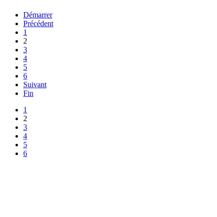
Démarrer
Précédent
1
2
3
4
5
6
Suivant
Fin
1
2
3
4
5
6