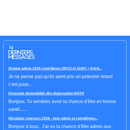
4
derniers
messages
Groupe admis 2026 contrôleurs OPCO et SURV + Entré...
Je ne pense pas qu'ils aient pris un potentiel retard
c'est juste...
Demande disponibilité dès titularisation RQTH
Bonjour, Tu sembles avoir la chance d'être en bonne
santé.......
Résultats concours 2026 - liste admis et complémen...
Bonjour à tous, J'ai eu la chance d'être admis aux