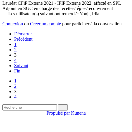
Lauréat CFiP Externe 2021 - IFIP Externe 2022, affecté en SPL
Adjoint en SGC en charge des recettes/régies/recouvrement
Les utilisateur(s) suivant ont remercié:
Yonji
,
Irlia
Connexion
ou
Créer un compte
pour participer à la conversation.
Démarrer
Précédent
1
2
3
4
Suivant
Fin
1
2
3
4
Propulsé par
Kunena