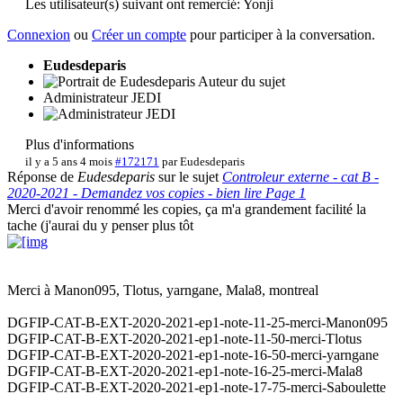
Les utilisateur(s) suivant ont remercié:
Yonji
Connexion
ou
Créer un compte
pour participer à la conversation.
Eudesdeparis
Auteur du sujet
Administrateur JEDI
Plus d'informations
il y a 5 ans 4 mois
#172171
par
Eudesdeparis
Réponse de
Eudesdeparis
sur le sujet
Controleur externe - cat B -
2020-2021 - Demandez vos copies - bien lire Page 1
Merci d'avoir renommé les copies, ça m'a grandement facilité la
tache (j'aurai du y penser plus tôt
Merci à Manon095, Tlotus, yarngane, Mala8, montreal
DGFIP-CAT-B-EXT-2020-2021-ep1-note-11-25-merci-Manon095
DGFIP-CAT-B-EXT-2020-2021-ep1-note-11-50-merci-Tlotus
DGFIP-CAT-B-EXT-2020-2021-ep1-note-16-50-merci-yarngane
DGFIP-CAT-B-EXT-2020-2021-ep1-note-16-25-merci-Mala8
DGFIP-CAT-B-EXT-2020-2021-ep1-note-17-75-merci-Saboulette