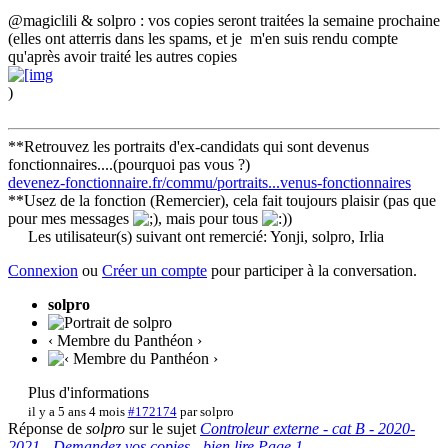
@magiclili & solpro : vos copies seront traitées la semaine prochaine
(elles ont atterris dans les spams, et je m'en suis rendu compte
qu'après avoir traité les autres copies
)
**Retrouvez les portraits d'ex-candidats qui sont devenus
fonctionnaires....(pourquoi pas vous ?)
devenez-fonctionnaire.fr/commu/portraits...venus-fonctionnaires
**Usez de la fonction (Remercier), cela fait toujours plaisir (pas que
pour mes messages
, mais pour tous
)
Les utilisateur(s) suivant ont remercié:
Yonji
,
solpro
,
Irlia
Connexion
ou
Créer un compte
pour participer à la conversation.
solpro
‹ Membre du Panthéon ›
Plus d'informations
il y a 5 ans 4 mois
#172174
par
solpro
Réponse de
solpro
sur le sujet
Controleur externe - cat B - 2020-
2021 - Demandez vos copies - bien lire Page 1