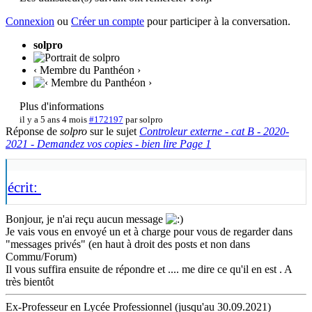
Connexion
ou
Créer un compte
pour participer à la conversation.
solpro
‹ Membre du Panthéon ›
Plus d'informations
il y a 5 ans 4 mois
#172197
par
solpro
Réponse de
solpro
sur le sujet
Controleur externe - cat B - 2020-
2021 - Demandez vos copies - bien lire Page 1
écrit:
Bonjour, je n'ai reçu aucun message
Je vais vous en envoyé un et à charge pour vous de regarder dans
"messages privés" (en haut à droit des posts et non dans
Commu/Forum)
Il vous suffira ensuite de répondre et .... me dire ce qu'il en est . A
très bientôt
Ex-Professeur en Lycée Professionnel (jusqu'au 30.09.2021)