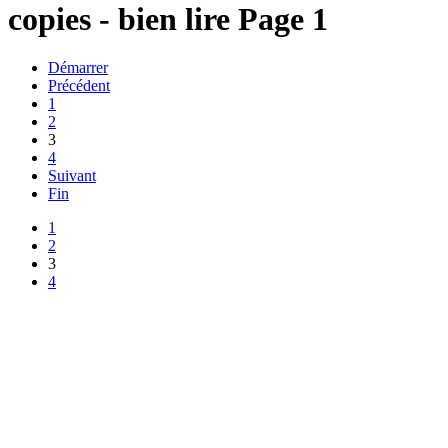
copies - bien lire Page 1
Démarrer
Précédent
1
2
3
4
Suivant
Fin
1
2
3
4