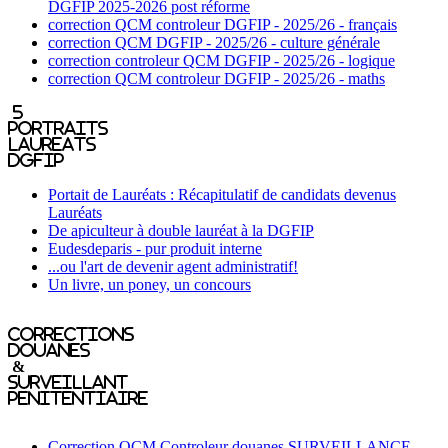
DGFIP 2025-2026 post réforme
correction QCM controleur DGFIP - 2025/26 - français
correction QCM DGFIP - 2025/26 - culture générale
correction controleur QCM DGFIP - 2025/26 - logique
correction QCM controleur DGFIP - 2025/26 - maths
5
portraits
laureats
DGFIP
Portait de Lauréats : Récapitulatif de candidats devenus
Lauréats
De apiculteur à double lauréat à la DGFIP
Eudesdeparis - pur produit interne
...ou l'art de devenir agent administratif!
Un livre, un poney, un concours
Corrections
Douanes
&
Surveillant
penitentiaire
Correction QCM Controleur douanes SURVEILLANCE -