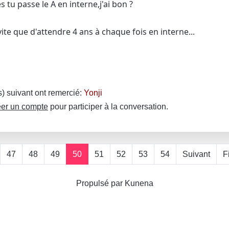
s tu passe le A en interne,j'ai bon ?
vite que d'attendre 4 ans à chaque fois en interne...
(s) suivant ont remercié:
Yonji
er un compte
pour participer à la conversation.
47
48
49
50
51
52
53
54
Suivant
F
Propulsé par
Kunena