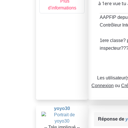
Plus
à 1ere vue tu
d'informations
AAPFIP depu
Contrôleur In
1ere classe? 
inspecteur??
Les utilisateur
Connexion
ou
Cré
yoyo30
Réponse de
-- Très impliqué --