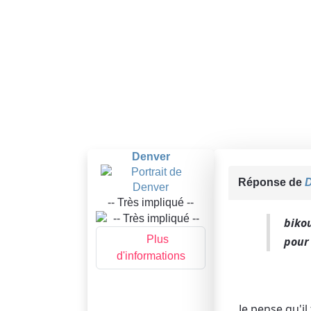
Denver
Réponse de
-- Très impliqué --
bikou
Plus
pour 
d'informations
Je pense qu'il