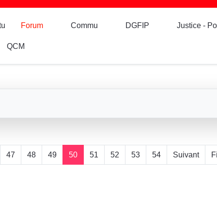
tu
Forum
Commu
DGFIP
Justice - Po
QCM
47
48
49
50
51
52
53
54
Suivant
F