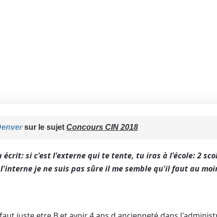
Denver
sur le sujet
Concours CIN 2018
 écrit: si c'est l'externe qui te tente, tu iras à l'école: 2 sco
l'interne je ne suis pas sûre il me semble qu'il faut au mo
 faut juste etre B et avoir 4 ans d ancienneté dans l'administ