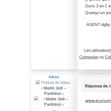
Donc 3 en C et
Quelqu'un po
AGENT dgfip 
Les utilisateur
Connexion
ou
Cré
bikou
Réponse de
b
‹ Maitre Jedi –
Panthéon ›
www.economie