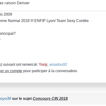
 as raison Denver
is 2009
terne Normal 2018 !!! ENFIP Lyon/ Team Sexy Cordée
principal?
?
(s) suivant ont remercié:
Yonji
,
amadou92
er un compte
pour participer à la conversation.
yoyo30
sur le sujet
Concours CIN 2018