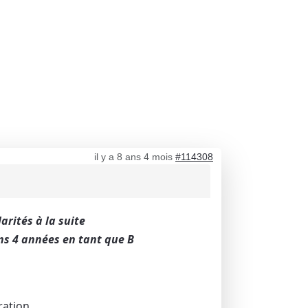
il y a 8 ans 4 mois
#114308
larités à la suite
ins 4 années en tant que B
ration.