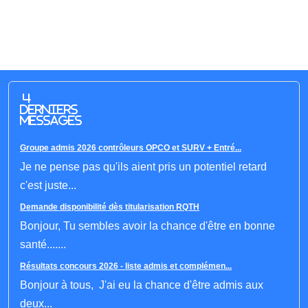
4
derniers
messages
Groupe admis 2026 contrôleurs OPCO et SURV + Entré...
Je ne pense pas qu'ils aient pris un potentiel retard
c'est juste...
Demande disponibilité dès titularisation RQTH
Bonjour, Tu sembles avoir la chance d'être en bonne
santé.......
Résultats concours 2026 - liste admis et complémen...
Bonjour à tous, J'ai eu la chance d'être admis aux
deux...