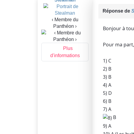
Réponse de
S
‹ Membre du
Panthéon ›
Bonjour à tou
Pour ma part,
Plus
d'informations
1) C
2) B
3) B
4) A
5) D
6) B
7) A
B
9) A
10) A (Les hu