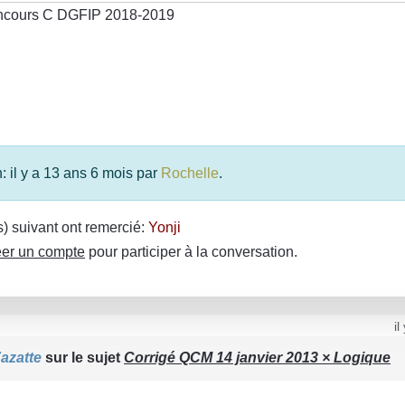
concours C DGFIP 2018-2019
: il y a 13 ans 6 mois par
Rochelle
.
(s) suivant ont remercié:
Yonji
er un compte
pour participer à la conversation.
il
azatte
sur le sujet
Corrigé QCM 14 janvier 2013 × Logique