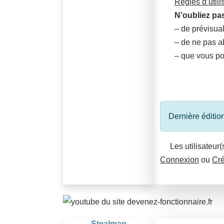
Règles d’utili
N’oubliez p
– de prévisual
– de ne pas a
– que vous p
Dernière édition
Les utilisateur
Connexion
ou
Cré
Stealman