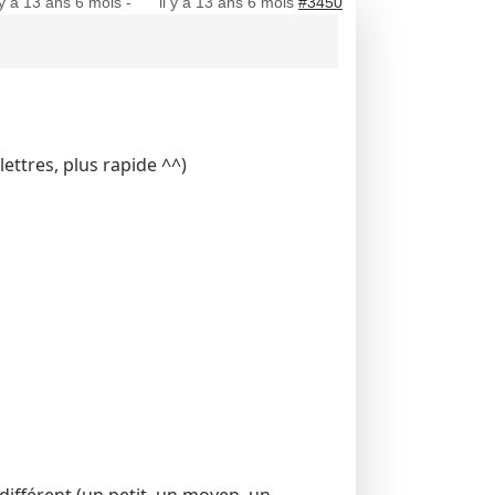
 y a 13 ans 6 mois
-
il y a 13 ans 6 mois
#3450
ettres, plus rapide ^^)
différent (un petit, un moyen, un