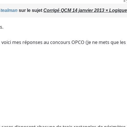
il
tealman
sur le sujet
Corrigé QCM 14 janvier 2013 × Logique
s.
 voici mes réponses au concours OPCO (Je ne mets que les l
it cases disposent chacune de trois rectangles de périmètre 