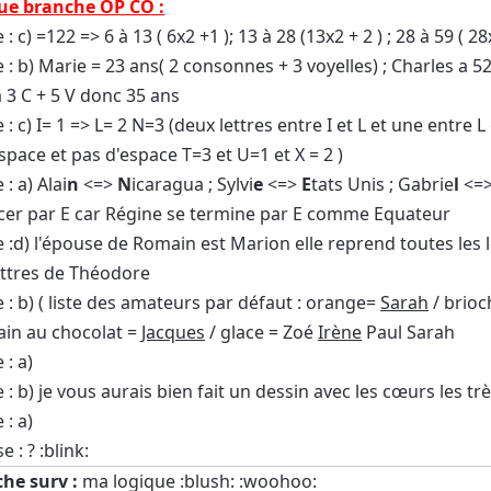
que branche OP CO :
c) =122 => 6 à 13 ( 6x2 +1 ); 13 à 28 (13x2 + 2 ) ; 28 à 59 ( 28x 
 b) Marie = 23 ans( 2 consonnes + 3 voyelles) ; Charles a 52 
a 3 C + 5 V donc 35 ans
 c) I= 1 => L= 2 N=3 (deux lettres entre I et L et une entre L 
space et pas d'espace T=3 et U=1 et X = 2 )
: a) Alai
n
<=>
N
icaragua ; Sylvi
e
<=>
E
tats Unis ; Gabrie
l
<=
er par E car Régine se termine par E comme Equateur
:d) l'épouse de Romain est Marion elle reprend toutes le
ettres de Théodore
: b) ( liste des amateurs par défaut : orange=
Sarah
/ brioc
pain au chocolat =
Jacques
/ glace = Zoé
Irène
Paul Sarah
: a)
 b) je vous aurais bien fait un dessin avec les cœurs les trèf
: a)
: ? :blink:
che surv :
ma logique :blush: :woohoo: