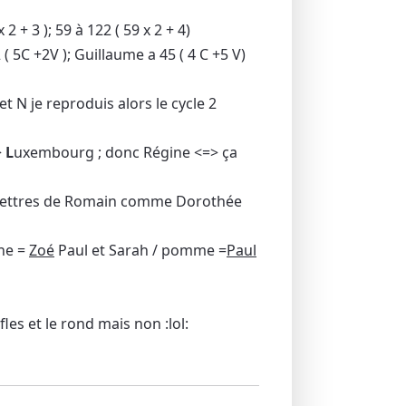
2 + 3 ); 59 à 122 ( 59 x 2 + 4)
( 5C +2V ); Guillaume a 45 ( 4 C +5 V)
et N je reproduis alors le cycle 2
>
L
uxembourg ; donc Régine <=> ça
s lettres de Romain comme Dorothée
he =
Zoé
Paul et Sarah / pomme =
Paul
les et le rond mais non :lol: