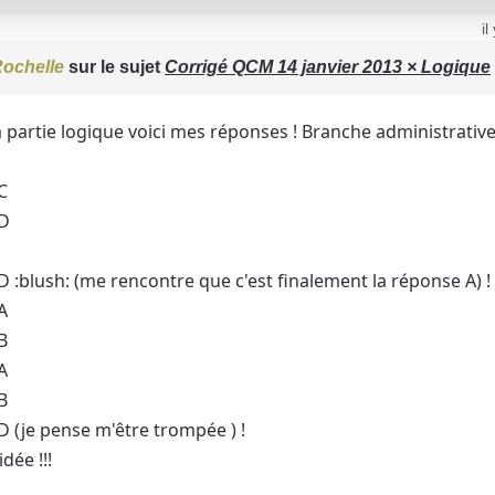
il
ochelle
sur le sujet
Corrigé QCM 14 janvier 2013 × Logique
 partie logique voici mes réponses ! Branche administrative
C
 D
D :blush: (me rencontre que c'est finalement la réponse A) 
A
B
A
B
D (je pense m'être trompée ) !
dée !!!