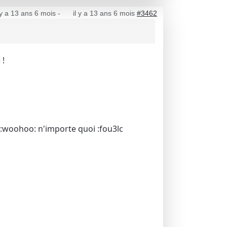
 y a 13 ans 6 mois
-
il y a 13 ans 6 mois
#3462
 !
! :woohoo: n'importe quoi :fou3lc