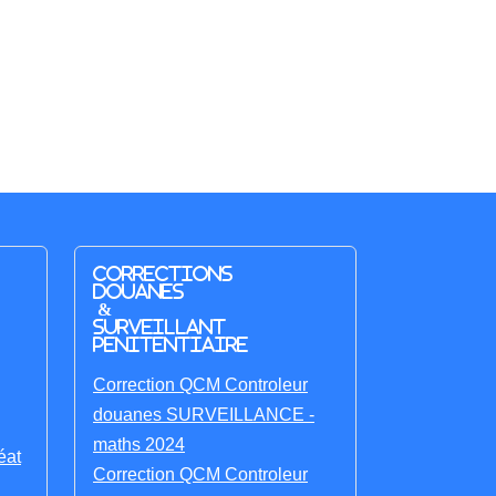
Corrections
Douanes
&
Surveillant
penitentiaire
Correction QCM Controleur
douanes SURVEILLANCE -
maths 2024
éat
Correction QCM Controleur