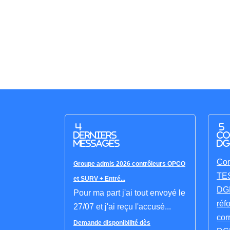
4
5
derniers
co
messages
DG
Cor
Groupe admis 2026 contrôleurs OPCO
TES
et SURV + Entré...
DGF
Pour ma part j'ai tout envoyé le
réf
27/07 et j'ai reçu l'accusé...
cor
Demande disponibilité dès