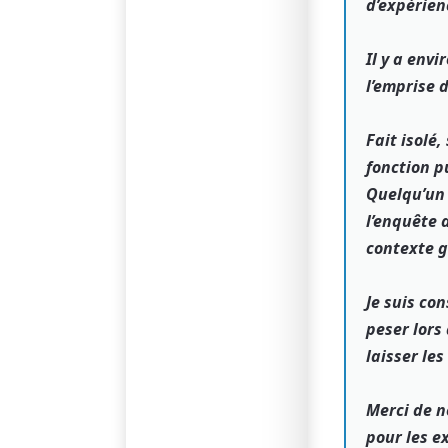
d’expérienc
Il y a env
l’emprise 
Fait isolé,
fonction p
Quelqu’un 
l’enquête 
contexte g
Je suis co
peser lors
laisser le
Merci de n
pour les 