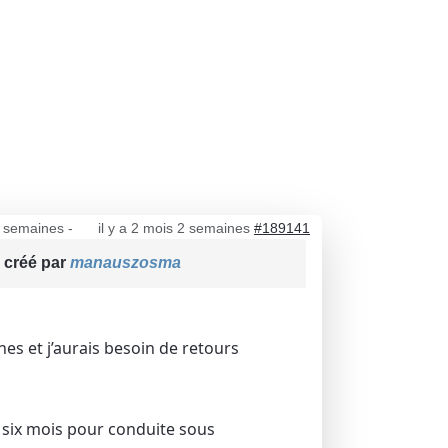
 2 semaines
-
il y a 2 mois 2 semaines
#189141
 créé par
manauszosma
es et j’aurais besoin de retours
e six mois pour conduite sous