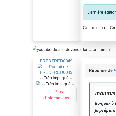
Dernière éditio
Connexion
ou
Cré
FREDFRED0049
Réponse de
-- Très impliqué --
Plus
manausz
d'informations
Bonjour à 
Je prépare