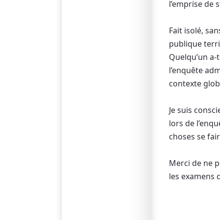
l’emprise de s
Fait isolé, sa
publique terr
Quelqu’un a-t
l’enquête adm
contexte glob
Je suis consc
lors de l’enqu
choses se fai
Merci de ne p
les examens 