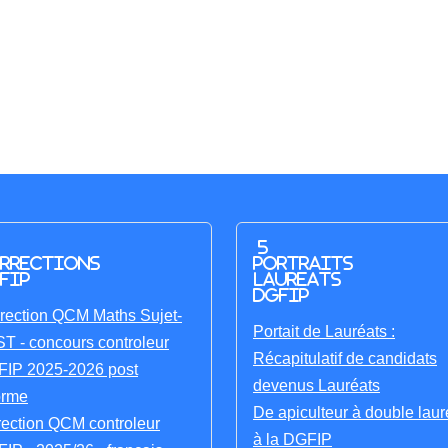
5
rrections
portraits
FIP
laureats
DGFIP
rection QCM Maths Sujet-
Portait de Lauréats :
T - concours controleur
Récapitulatif de candidats
IP 2025-2026 post
devenus Lauréats
orme
De apiculteur à double laur
rection QCM controleur
à la DGFIP