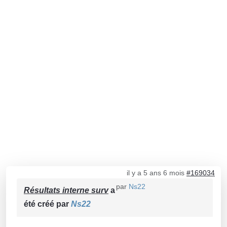
il y a 5 ans 6 mois
#169034
par
Ns22
Résultats interne surv
a
été créé par
Ns22