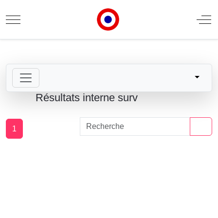
Mobile Menu Toggle
Off
Résultats interne surv
1