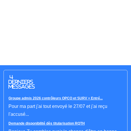
4
derniers
messages
Groupe admis 2026 contrôleurs OPCO et SURV + Entré...
Pour ma part j'ai tout envoyé le 27/07 et j'ai reçu
l'accusé...
Demande disponibilité dès titularisation RQTH