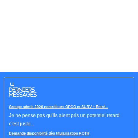
4
derniers
messages
Groupe admis 2026 contrôleurs OPCO et SURV + Entré...
Je ne pense pas qu'ils aient pris un potentiel retard
c'est juste...
Demande disponibilité dès titularisation RQTH