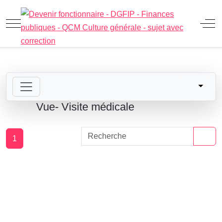
Mobile Menu Toggle
Off
Vue- Visite médicale
1