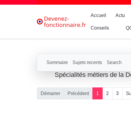
Accueil
Actu
Conseils
Q
Sommaire
Sujets recents
Search
Spécialités métiers de la 
Démarrer
Précédent
1
2
3
Su