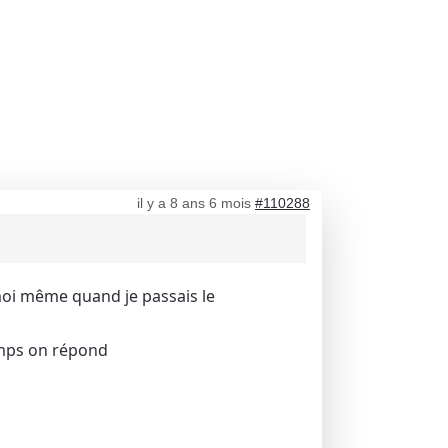
il y a 8 ans 6 mois
#110288
it moi même quand je passais le
emps on répond