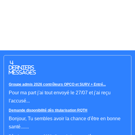
4
derniers
messages
Groupe admis 2026 contrôleurs OPCO et SURV + Entré...
Pour ma part j'ai tout envoyé le 27/07 et j'ai reçu
l'accusé...
Demande disponibilité dès titularisation RQTH
Bonjour, Tu sembles avoir la chance d'être en bonne
santé.......