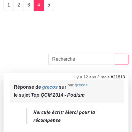
1
2
3
4
5
il y a 12 ans 3 mois
#21813
par
grecos
Réponse de
grecos
sur
le sujet
Top QCM 2014 - Podium
Hercule écrit: Merci pour la
récompense