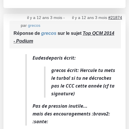
il y a 12 ans 3 mois
-
il y a 12 ans 3 mois
#21874
par
grecos
Réponse de
grecos
sur le sujet
Top QCM 2014
- Podium
Eudesdeparis écrit:
grecos écrit: Hercule tu mets
le turbo! si tu ne décroches
pas le CCC cette année (cf ta
signature)
Pas de pression inutile...
mais des encouragements :bravo2:
:sante: