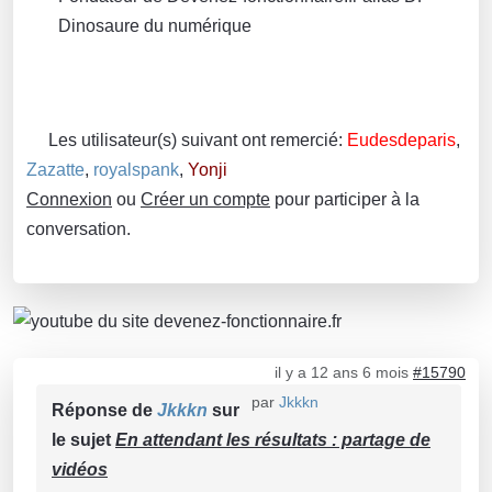
Dinosaure du numérique
Les utilisateur(s) suivant ont remercié:
Eudesdeparis
,
Zazatte
,
royalspank
,
Yonji
Connexion
ou
Créer un compte
pour participer à la
conversation.
il y a 12 ans 6 mois
#15790
par
Jkkkn
Réponse de
Jkkkn
sur
le sujet
En attendant les résultats : partage de
vidéos