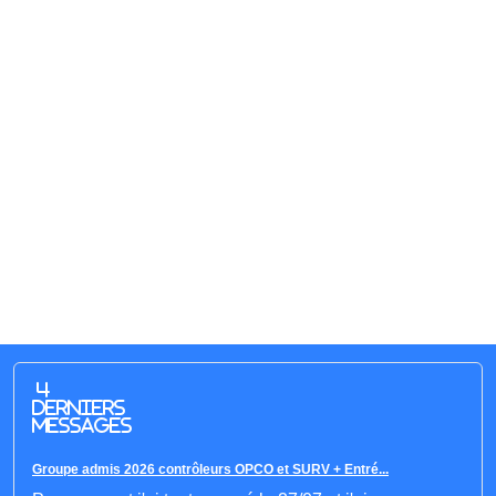
4
derniers
messages
Groupe admis 2026 contrôleurs OPCO et SURV + Entré...