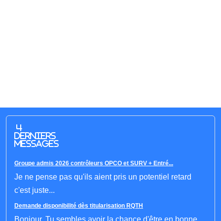
4
derniers
messages
Groupe admis 2026 contrôleurs OPCO et SURV + Entré...
Je ne pense pas qu'ils aient pris un potentiel retard
c'est juste...
Demande disponibilité dès titularisation RQTH
Bonjour, Tu sembles avoir la chance d'être en bonne