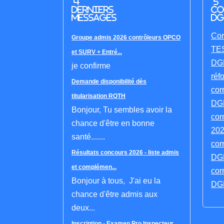
4
5
derniers
co
messages
DG
Cor
Groupe admis 2026 contrôleurs OPCO
TES
et SURV + Entré...
DGF
je confirme
réf
Demande disponibilité dès
cor
titularisation RQTH
DGF
Bonjour, Tu sembles avoir la
cor
chance d'être en bonne
202
santé.......
cor
Résultats concours 2026 - liste admis
DGF
et complémen...
cor
Bonjour à tous, J'ai eu la
DGF
chance d'être admis aux
deux...
Inscription - Examen Pro Inspecteur