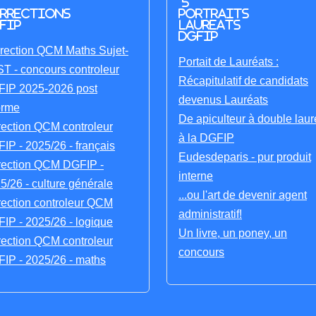
5
rrections
portraits
FIP
laureats
DGFIP
rection QCM Maths Sujet-
Portait de Lauréats :
T - concours controleur
Récapitulatif de candidats
IP 2025-2026 post
devenus Lauréats
orme
De apiculteur à double laur
rection QCM controleur
à la DGFIP
IP - 2025/26 - français
Eudesdeparis - pur produit
rection QCM DGFIP -
interne
5/26 - culture générale
...ou l'art de devenir agent
rection controleur QCM
administratif!
IP - 2025/26 - logique
Un livre, un poney, un
rection QCM controleur
concours
IP - 2025/26 - maths