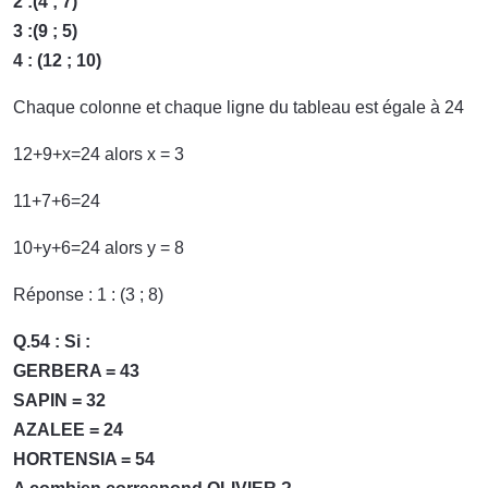
2 :(4 ; 7)
3 :(9 ; 5)
4 : (12 ; 10)
Chaque colonne et chaque ligne du tableau est égale à 24
12+9+x=24 alors x = 3
11+7+6=24
10+y+6=24 alors y = 8
Réponse : 1 : (3 ; 8)
Q.54 : Si :
GERBERA = 43
SAPIN = 32
AZALEE = 24
HORTENSIA = 54