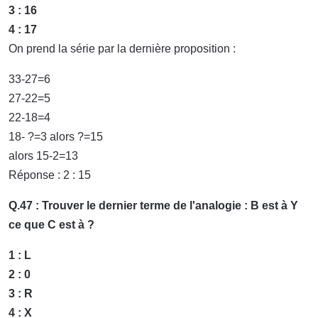
3 : 16
4 : 17
On prend la série par la dernière proposition :
33-27=6
27-22=5
22-18=4
18- ?=3 alors ?=15
alors 15-2=13
Réponse : 2 : 15
Q.47 : Trouver le dernier terme de l'analogie : B est à Y
ce que C est à ?
1 : L
2 : 0
3 : R
4 : X