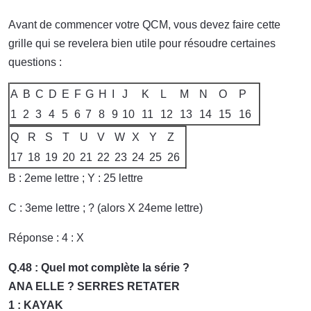
Avant de commencer votre QCM, vous devez faire cette
grille qui se revelera bien utile pour résoudre certaines
questions :
A
B
C
D
E
F
G
H
I
J
K
L
M
N
O
P
1
2
3
4
5
6
7
8
9
10
11
12
13
14
15
16
Q
R
S
T
U
V
W
X
Y
Z
17
18
19
20
21
22
23
24
25
26
B : 2eme lettre ; Y : 25 lettre
C : 3eme lettre ; ? (alors X 24eme lettre)
Réponse : 4 : X
Q.48 : Quel mot complète la série ?
ANA ELLE ? SERRES RETATER
1 : KAYAK