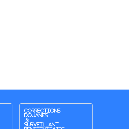
Corrections
Douanes
&
Surveillant