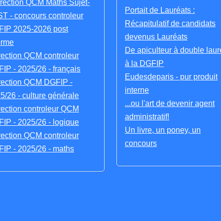
rection QCM Maths Sujet-
Portait de Lauréats :
T - concours controleur
Récapitulatif de candidats
IP 2025-2026 post
devenus Lauréats
orme
De apiculteur à double laur
rection QCM controleur
à la DGFIP
IP - 2025/26 - français
Eudesdeparis - pur produit
rection QCM DGFIP -
interne
5/26 - culture générale
...ou l'art de devenir agent
rection controleur QCM
administratif!
IP - 2025/26 - logique
Un livre, un poney, un
rection QCM controleur
concours
IP - 2025/26 - maths