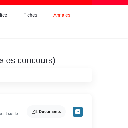
lice
Fiches
Annales
ales concours)
8 Documents
ent sur le