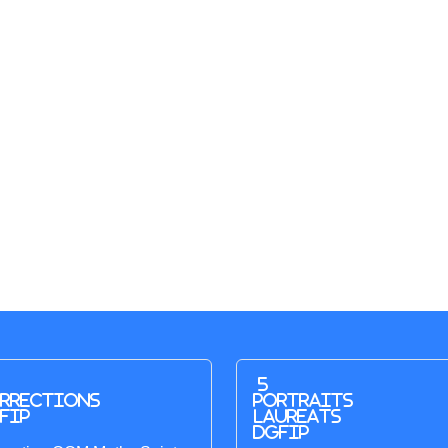
5
rrections
portraits
FIP
laureats
DGFIP