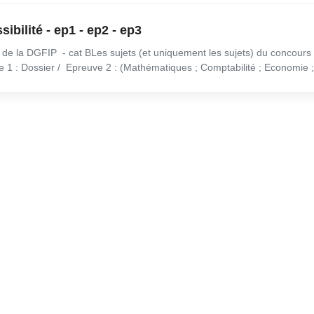
ibilité - ep1 - ep2 - ep3
de la DGFIP - cat BLes sujets (et uniquement les sujets) du concours
 1 : Dossier / Epreuve 2 : (Mathématiques ; Comptabilité ; Economie ; 
sont classés par année.