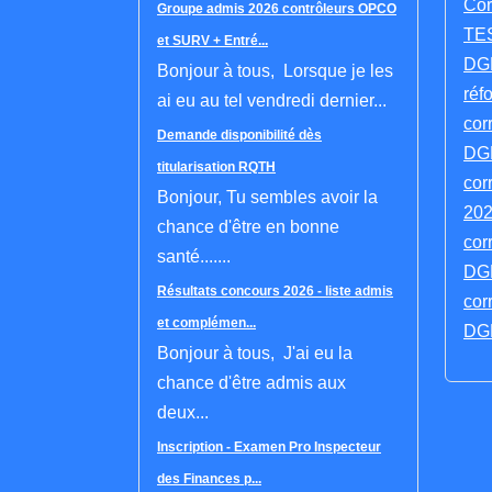
Cor
Groupe admis 2026 contrôleurs OPCO
TES
et SURV + Entré...
DGF
Bonjour à tous, Lorsque je les
réf
ai eu au tel vendredi dernier...
cor
Demande disponibilité dès
DGF
titularisation RQTH
cor
Bonjour, Tu sembles avoir la
202
chance d'être en bonne
cor
santé.......
DGF
Résultats concours 2026 - liste admis
cor
et complémen...
DGF
Bonjour à tous, J'ai eu la
chance d'être admis aux
deux...
Inscription - Examen Pro Inspecteur
des Finances p...