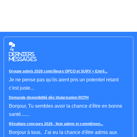
4
derniers
messages
Groupe admis 2026 contrôleurs OPCO et SURV + Entré...
Je ne pense pas qu'ils aient pris un potentiel retard
c'est juste...
Demande disponibilité dès titularisation RQTH
Bonjour, Tu sembles avoir la chance d'être en bonne
santé.......
Résultats concours 2026 - liste admis et complémen...
Bonjour à tous, J'ai eu la chance d'être admis aux