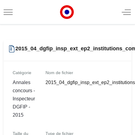
Mobile Menu Toggle
Off
2015_04_dgfip_insp_ext_ep2_institutions_c
Catégorie
Nom de fichier
Annales
2015_04_dgfip_insp_ext_ep2_institutio
concours -
Inspecteur
DGFIP -
2015
Taille du
Type de fichier