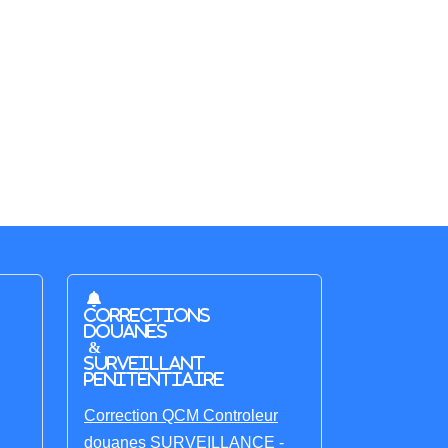
Corrections
Douanes
&
Surveillant
penitentiaire
Correction QCM Controleur
douanes SURVEILLANCE -