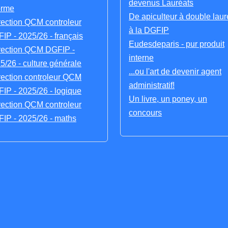
devenus Lauréats
orme
De apiculteur à double laur
rection QCM controleur
à la DGFIP
IP - 2025/26 - français
Eudesdeparis - pur produit
rection QCM DGFIP -
interne
5/26 - culture générale
...ou l'art de devenir agent
rection controleur QCM
administratif!
IP - 2025/26 - logique
Un livre, un poney, un
rection QCM controleur
concours
IP - 2025/26 - maths