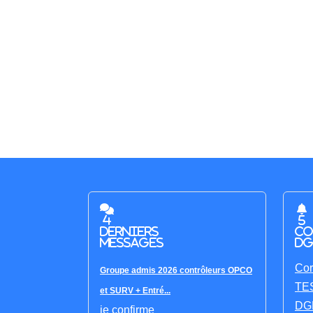
4
5
derniers
co
messages
DG
Cor
Groupe admis 2026 contrôleurs OPCO
TES
et SURV + Entré...
DGF
je confirme