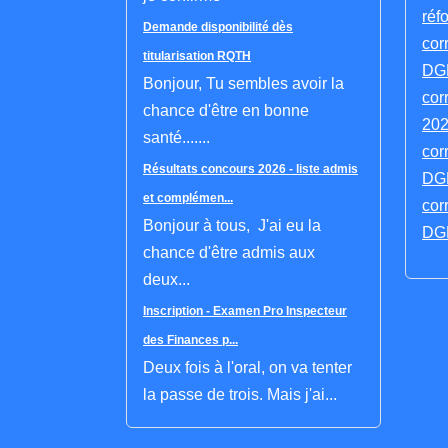
réf
Demande disponibilité dès
cor
titularisation RQTH
DGF
Bonjour, Tu sembles avoir la
cor
chance d'être en bonne
202
santé.......
cor
Résultats concours 2026 - liste admis
DGF
et complémen...
cor
Bonjour à tous, J'ai eu la
DGF
chance d'être admis aux
deux...
Inscription - Examen Pro Inspecteur
des Finances p...
Deux fois à l'oral, on va tenter
la passe de trois. Mais j'ai...