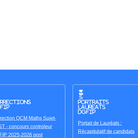
5
rrections
portraits
FIP
laureats
DGFIP
rection QCM Maths Sujet-
Portait de Lauréats :
T - concours controleur
Récapitulatif de candidats
IP 2025-2026 post