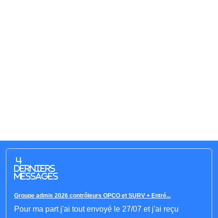
4
derniers
messages
Groupe admis 2026 contrôleurs OPCO et SURV + Entré...
Pour ma part j'ai tout envoyé le 27/07 et j'ai reçu