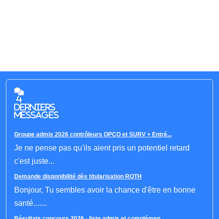
4
derniers
messages
Groupe admis 2026 contrôleurs OPCO et SURV + Entré...
Je ne pense pas qu'ils aient pris un potentiel retard
c'est juste...
Demande disponibilité dès titularisation RQTH
Bonjour, Tu sembles avoir la chance d'être en bonne
santé.......
Résultats concours 2026 - liste admis et complémen...