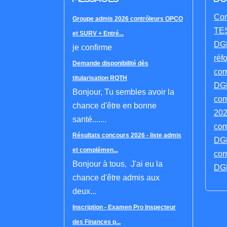
Cor
Groupe admis 2026 contrôleurs OPCO
TES
et SURV + Entré...
DGF
je confirme
réf
Demande disponibilité dès
cor
titularisation RQTH
DGF
Bonjour, Tu sembles avoir la
cor
chance d'être en bonne
202
santé.......
cor
Résultats concours 2026 - liste admis
DGF
et complémen...
cor
Bonjour à tous, J'ai eu la
DGF
chance d'être admis aux
deux...
Inscription - Examen Pro Inspecteur
des Finances p...