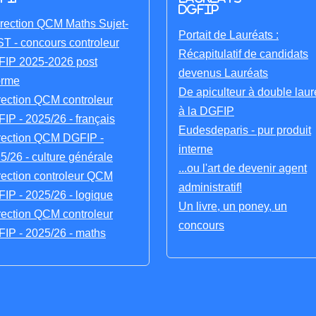
DGFIP
rection QCM Maths Sujet-
Portait de Lauréats :
T - concours controleur
Récapitulatif de candidats
IP 2025-2026 post
devenus Lauréats
orme
De apiculteur à double laur
rection QCM controleur
à la DGFIP
IP - 2025/26 - français
Eudesdeparis - pur produit
rection QCM DGFIP -
interne
5/26 - culture générale
...ou l'art de devenir agent
rection controleur QCM
administratif!
IP - 2025/26 - logique
Un livre, un poney, un
rection QCM controleur
concours
IP - 2025/26 - maths