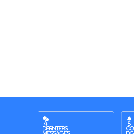
4
5
derniers
co
messages
DG